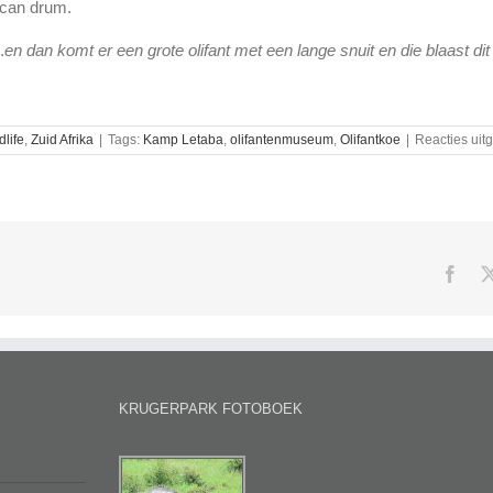
ican drum.
.
en dan komt er een grote olifant met een lange snuit en die blaast dit
dlife
,
Zuid Afrika
|
Tags:
Kamp Letaba
,
olifantenmuseum
,
Olifantkoe
|
Reacties uit
Face
KRUGERPARK FOTOBOEK