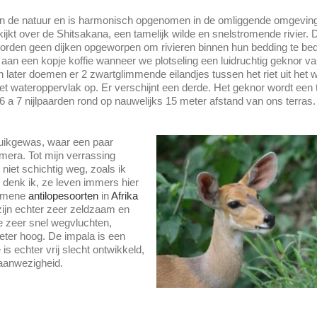
 in de natuur en is harmonisch opgenomen in de omliggende omgeving
kijkt over de Shitsakana, een tamelijk wilde en snelstromende rivier. 
r worden geen dijken opgeworpen om rivieren binnen hun bedding te be
g aan een kopje koffie wanneer we plotseling een luidruchtig geknor v
n later doemen er 2 zwartglimmende eilandjes tussen het riet uit het 
t wateroppervlak op. Er verschijnt een derde. Het geknor wordt een t
a 7 nijlpaarden rond op nauwelijks 15 meter afstand van ons terr
truikgewas, waar een paar
mera. Tot mijn verrassing
 niet schichtig weg, zoals ik
 denk ik, ze leven immers hier
gemene
antilopesoorten
in
Afrika
zijn echter zeer zeldzaam en
e zeer snel wegvluchten,
eter hoog. De impala is een
is echter vrij slecht ontwikkeld,
 aanwezigheid.