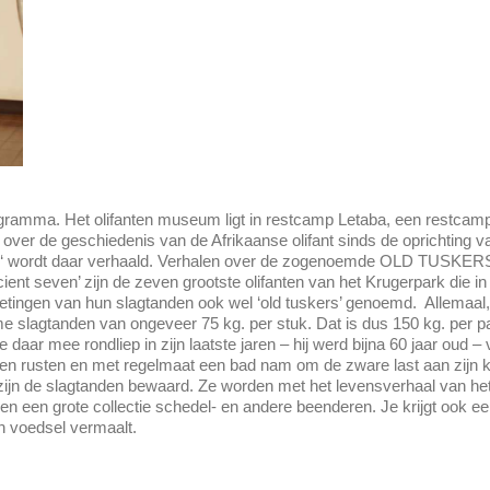
gramma. Het olifanten museum ligt in restcamp Letaba, een restcam
over de geschiedenis van de Afrikaanse olifant sinds de oprichting v
‘ wordt daar verhaald. Verhalen over de zogenoemde OLD TUSKER
nt seven’ zijn de zeven grootste olifanten van het Krugerpark die in
ingen van hun slagtanden ook wel ‘old tuskers’ genoemd. Allemaal, 
e slagtanden van ongeveer 75 kg. per stuk. Dat is dus 150 kg. per pa
e daar mee rondliep in zijn laatste jaren – hij werd bijna 60 jaar oud – va
aten rusten en met regelmaat een bad nam om de zware last aan zijn k
n zijn de slagtanden bewaard. Ze worden met het levensverhaal van het
 en een grote collectie schedel- en andere beenderen. Je krijgt ook e
ch voedsel vermaalt.