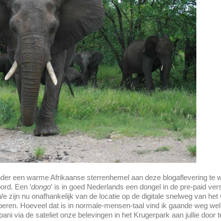
onder een warme Afrikaanse sterrenhemel aan deze blogaflevering te 
ord. Een ‘
dongo
‘ is in goed Nederlands een dongel in de pre-paid ver
. We zijn nu onafhankelijk van de locatie op de digitale snelweg van het
peren. Hoeveel dat is in normale-mensen-taal vind ik gaande weg wel u
ani via de sateliet onze belevingen in het Krugerpark aan jullie door 