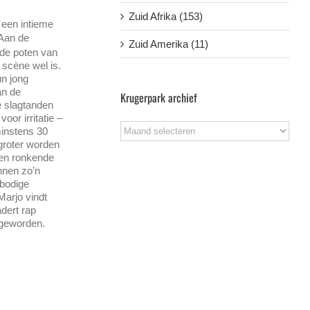
Zuid Afrika (153)
 een intieme
Aan de
Zuid Amerika (11)
n de poten van
 scène wel is.
un jong
an de
Krugerpark archief
e slagtanden
or irritatie –
Krugerpark
minstens 30
archief
 groter worden
 een ronkende
nnen zo’n
rbodige
Marjo vindt
dert rap
 geworden.