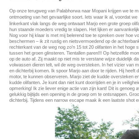
Op onze terugweg van Palabhorwa naar Mopani krijgen we te mak
ontmoeting van het gevaarlijke soort.
Iets waar ik al, voordat w
linkerkant vlak langs de weg ontwaart Marjo een grote groep olifan
hun staande moeders vredig te slapen. Het lijken er aanvankelijk 
Nog voor hij klaar is met mij belerend toe te spreken over hoe voo
beschermen – ik zit rustig en nietsvermoedend op de achterbank 
rechterkant van de weg nog zo’n 15 tot 20 olifanten in het hoge 
tussen het groen glinsteren. Tientallen paren!!! Op hetzelfde mo
op de auto af. Zij maakt op niet mis te verstane wijze duidelijk
volwassen dieren telt, wil de weg oversteken. In het vizier van
en dichterbij komen. Ik spoor Marjo aan door te rijden. Hij heef
motor, te kunnen observeren. Marjo ziet de kudde oversteken en
kudde olifanten. Je kunt dan niet kunt doorrijden en je in veiligh
opmerking! Ik zie liever enige actie van zijn kant! Dit is genoe
gelukkig bijtijds een opening in de groep om te ontsnappen. Gro
dichterbij. Tijdens een narrow escape maak ik een laatste shot