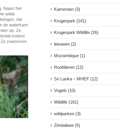
. Naast het
Kameroen (3)
Die wilde
dwingen, dat
Krugerpark (141)
an de waterkant
water op. Ze
Krugerpark Wildlife (26)
iental meters
as. Ze zwemmen
leeuwen (2)
Mozambique (1)
Roofdieren (12)
Sri Lanka – MHEF (12)
Vogels (10)
Wildlife (161)
wildparken (3)
Zimbabwe (5)