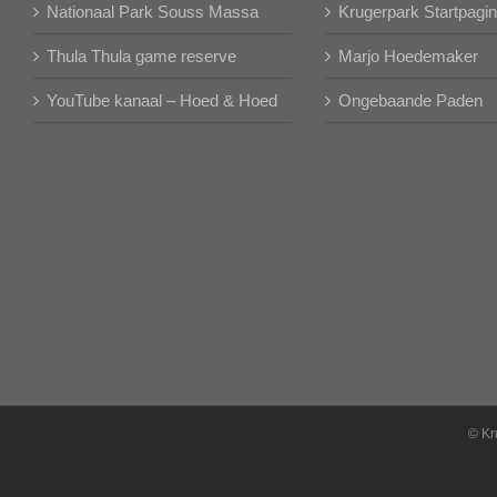
Nationaal Park Souss Massa
Krugerpark Startpagi
Thula Thula game reserve
Marjo Hoedemaker
YouTube kanaal – Hoed & Hoed
Ongebaande Paden
©
Kr