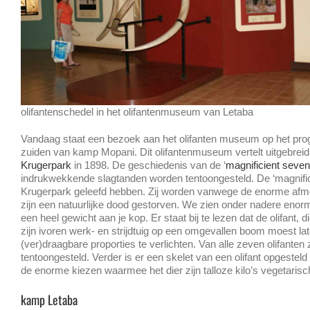
olifantenschedel in het olifantenmuseum van Letaba
Vandaag staat een bezoek aan het olifanten museum op het pro
zuiden van kamp Mopani. Dit olifantenmuseum vertelt uitgebreid 
Krugerpark
in 1898. De geschiedenis van de ‘
magnificient seven
indrukwekkende slagtanden worden tentoongesteld. De ‘magnificie
Krugerpark geleefd hebben. Zij worden vanwege de enorme afmet
zijn een natuurlijke dood gestorven. We zien onder nadere enorm
een heel gewicht aan je kop. Er staat bij te lezen dat de olifant, di
zijn ivoren werk- en strijdtuig op een omgevallen boom moest l
(ver)draagbare proporties te verlichten. Van alle zeven olifante
tentoongesteld. Verder is er een skelet van een olifant opgesteld
de enorme kiezen waarmee het dier zijn talloze kilo’s vegetaris
kamp Letaba