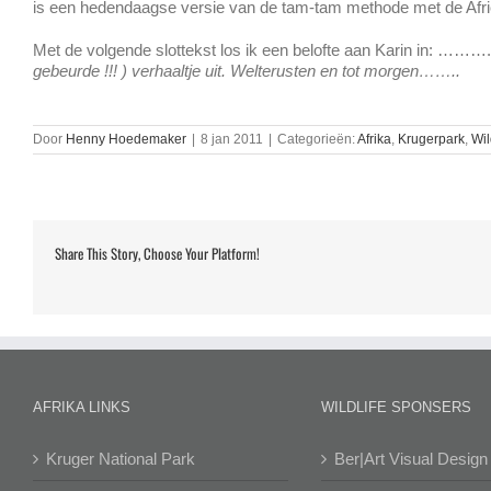
is een hedendaagse versie van de tam-tam methode met de Afr
Met de volgende slottekst los ik een belofte aan Karin in: ……….
gebeurde !!! ) verhaaltje uit.
Welterusten en tot morgen……..
Door
Henny Hoedemaker
|
8 jan 2011
|
Categorieën:
Afrika
,
Krugerpark
,
Wil
Share This Story, Choose Your Platform!
AFRIKA LINKS
WILDLIFE SPONSERS
Kruger National Park
Ber|Art Visual Design