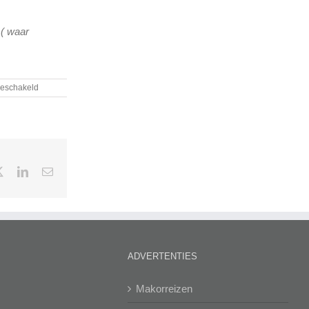
 ( waar
voor
geschakeld
Olifanten
museum
book
X
LinkedIn
E-
mail
ADVERTENTIES
Makorreizen