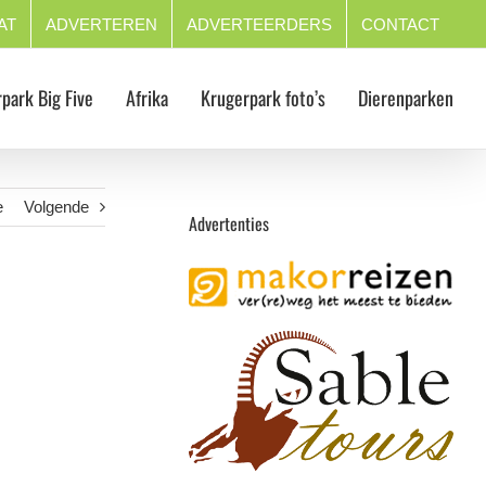
AT
ADVERTEREN
ADVERTEERDERS
CONTACT
park Big Five
Afrika
Krugerpark foto’s
Dierenparken
e
Volgende
Advertenties