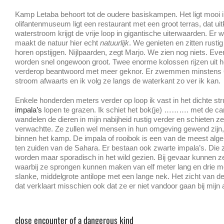
Kamp Letaba behoort tot de oudere basiskampen. Het ligt mooi
olifantenmuseum ligt een restaurant met een groot terras, dat uit
waterstroom krijgt de vrije loop in gigantische uiterwaarden. E
maakt de natuur hier echt
natuurlijk
. We genieten en zitten rusti
horen opstijgen. Nijlpaarden, zegt Marjo. We zien nog niets. Eve
worden snel ongewoon groot. Twee enorme kolossen rijzen uit he
verderop beantwoord met meer geknor. Er zwemmen minstens 6 
stroom afwaarts en ik volg ze langs de waterkant zo ver ik kan.
Enkele honderden meters verder op loop ik vast in het dichte s
impala’s
lopen te grazen. Ik schiet het bok(je) ………. met de ca
wandelen de dieren in mijn nabijheid rustig verder en schieten ze
verwachtte. Ze zullen wel mensen in hun omgeving gewend zijn,
binnen het kamp. De impala of rooibok is een van de meest al
ten zuiden van de Sahara. Er bestaan ook zwarte impala’s. Die 
worden maar sporadisch in het wild gezien. Bij gevaar kunnen z
waarbij ze sprongen kunnen maken van elf meter lang en drie m
slanke, middelgrote antilope met een lange nek. Het zicht van de 
dat verklaart misschien ook dat ze er niet vandoor gaan bij mijn
close encounter of a dangerous kind