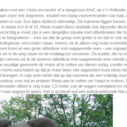
en met een ‘close encounter of a dangerous kind’, op z’n Hollands:
e aan onze reis begonnen, intuïtief een bang voorvermoeden van had.
ten in rust. Een bijna idyllisch tafereeltje. De kalveren liggen tusse
in totaal zo’n 8 of 10. Marjo maakt direct duidelijk hoe bijzonder deze
rzichtig je moet zijn in een dergelijke situatie met olifantkoeien die h
te fotograferen – zien we dat de groep veel groter is en dat er ook a
struikgewas verscholen staan. Ineens zie ik alleen nog maar ivoorwitt
ment komt er een grote olifantkoe met wapperende oren – een signaal vo
 dat we in de weg staan en de middagrust verstoren. De kudde, die nu 
 mijn camera zie ik de enorme olifantkoe met wapperende oren steeds
t de onzalige gewoonte de motor af te zetten om dieren rustig, zonder
 merkt nonchalant op dat je maar beter niet opgesloten kunt raken bi
eid brengen. In mijn oren klinkt dat op dat moment als een volledig ove
g avontuur voor mij en probeer Marjo aan te zetten om haast te maken. 
otmoeder olifant is nog maar 1,5 meter van de wagen verwijderd en na
 en haal opgelucht adem. Het is achteraf wel een indrukwekkende foto