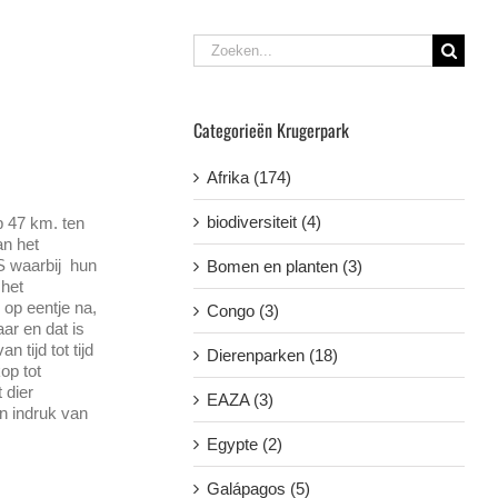
Zoeken
naar:
Categorieën Krugerpark
Afrika (174)
biodiversiteit (4)
p 47 km. ten
an het
S waarbij hun
Bomen en planten (3)
 het
op eentje na,
Congo (3)
ar en dat is
n tijd tot tijd
Dierenparken (18)
op tot
 dier
EAZA (3)
en indruk van
Egypte (2)
Galápagos (5)