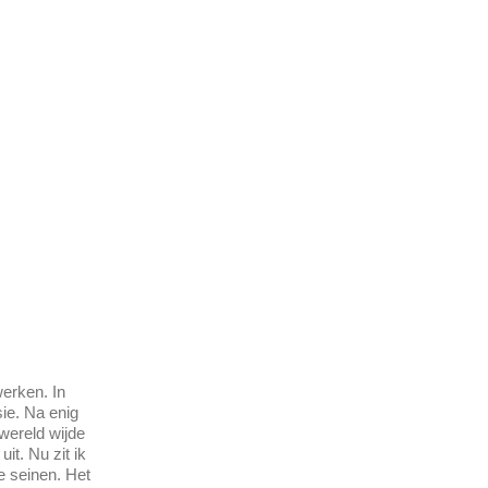
werken. In
sie. Na enig
 wereld wijde
it. Nu zit ik
te seinen. Het