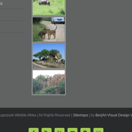
na
ugerpark Wildlife Afrika | All Rights Reserved |
Sitemaps
| by
Ber|Art Visual Design V