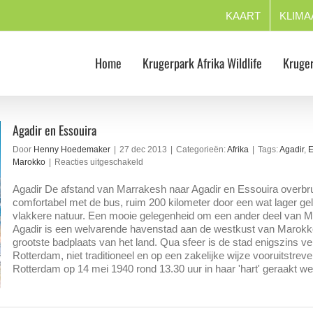
KAART
KLIMA
Home
Krugerpark Afrika Wildlife
Kruger
Agadir en Essouira
Door
Henny Hoedemaker
|
27 dec 2013
|
Categorieën:
Afrika
|
Tags:
Agadir
,
E
voor
Marokko
|
Reacties uitgeschakeld
Agadir
en
Agadir De afstand van Marrakesh naar Agadir en Essouira overbru
Essouira
comfortabel met de bus, ruim 200 kilometer door een wat lager ge
vlakkere natuur. Een mooie gelegenheid om een ander deel van M
Agadir is een welvarende havenstad aan de westkust van Marokk
grootste badplaats van het land. Qua sfeer is de stad enigszins ve
Rotterdam, niet traditioneel en op een zakelijke wijze vooruitstrev
Rotterdam op 14 mei 1940 rond 13.30 uur in haar 'hart' geraakt werd