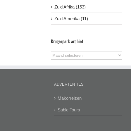
Zuid Afrika (153)
Zuid Amerika (11)
Krugerpark archief
Krugerpark
archief
ADVERTENTIES
Makorreizen
Sable Tours