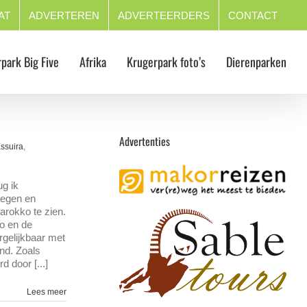
AT
ADVERTEREN
ADVERTEERDERS
CONTACT
park Big Five
Afrika
Krugerpark foto’s
Dierenparken
Advertenties
ssuira
,
g ik
legen en
arokko te zien.
o en de
rgelijkbaar met
end. Zoals
 door [...]
Lees meer