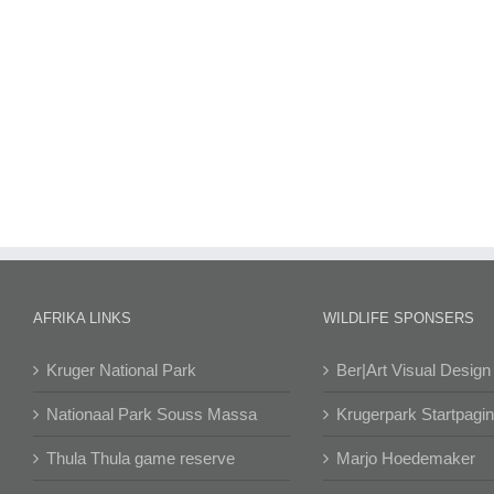
AFRIKA LINKS
WILDLIFE SPONSERS
Kruger National Park
Ber|Art Visual Design
Nationaal Park Souss Massa
Krugerpark Startpagi
Thula Thula game reserve
Marjo Hoedemaker