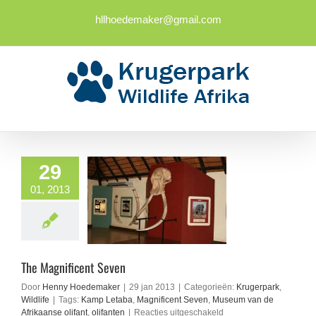
Ga
naar
hllhoedemaker@gmail.com
inhoud
29
01, 2013
The Magnificent Seven
Door
Henny Hoedemaker
|
29 jan 2013
|
Categorieën:
Krugerpark
,
Wildlife
|
Tags:
Kamp Letaba
,
Magnificent Seven
,
Museum van de
voor
Afrikaanse olifant
,
olifanten
|
Reacties uitgeschakeld