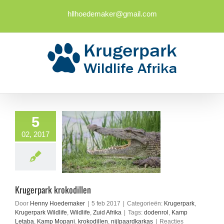
Ga
naar
hllhoedemaker@gmail.com
inhoud
5
02, 2017
Krugerpark krokodillen
Door
Henny Hoedemaker
|
5 feb 2017
|
Categorieën:
Krugerpark
,
Krugerpark Wildlife
,
Wildlife
,
Zuid Afrika
|
Tags:
dodenrol
,
Kamp
Letaba
,
Kamp Mopani
,
krokodillen
,
nijlpaardkarkas
|
Reacties