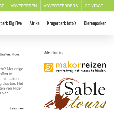
AT
ADVERTEREN
ADVERTEERDERS
CONTACT
park Big Five
Afrika
Krugerpark foto’s
Dierenparken
Advertenties
Giraffen
,
Niger
,
cht? Met enige
affen te
t misschien
ng daartoe. Het
ten van Niger.
r van
Lees meer