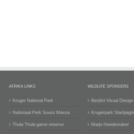
AFRIKA LINKS
WILDLIFE SPONSERS
Kruger National Park
Ber|Art Visual Design
Nationaal Park Souss Massa
Krugerpark Startpagi
Thula Thula game reserve
Marjo Hoedemaker