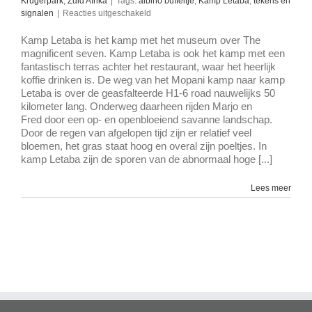
Krugerpark
,
Zuid Afrika
|
Tags:
albino buffeltje
,
Kamp Letaba
,
tekens en
voor
signalen
|
Reacties uitgeschakeld
kamp
Letaba
Kamp Letaba is het kamp met het museum over The
–
magnificent seven. Kamp Letaba is ook het kamp met een
Krugerpark
fantastisch terras achter het restaurant, waar het heerlijk
koffie drinken is. De weg van het Mopani kamp naar kamp
Letaba is over de geasfalteerde H1-6 road nauwelijks 50
kilometer lang. Onderweg daarheen rijden Marjo en
Fred door een op- en openbloeiend savanne landschap.
Door de regen van afgelopen tijd zijn er relatief veel
bloemen, het gras staat hoog en overal zijn poeltjes. In
kamp Letaba zijn de sporen van de abnormaal hoge [...]
Lees meer