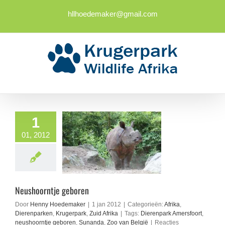
Ga
naar
hllhoedemaker@gmail.com
inhoud
1
01, 2012
Neushoorntje geboren
Door
Henny Hoedemaker
|
1 jan 2012
|
Categorieën:
Afrika
,
Dierenparken
,
Krugerpark
,
Zuid Afrika
|
Tags:
Dierenpark Amersfoort
,
neushoorntje geboren
,
Sunanda
,
Zoo van België
|
Reacties