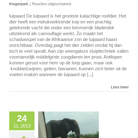
voor
Krugerpark
|
Reacties uitgeschakeld
Speedrace
in
luipaard De luipaard is het grootste katachtige roofdier. Het
Krugerpark
dier heeft een indrukwekkende kop en een prachtig
getekende vacht die onder een lommerrijk bladerdek
uitstekend als camouflage werkt. Zo maakt het
schaduwspel van de Afrikaanse zon de luipaard haast
onzichtbaar. Overdag jaagt het dier zelden omdat hij dan
toch te veel opvalt. Aan zijn weergaloze sluiptechniek vallen
voornamelijk middelgrote zoogdieren ten prooi. Antilopen
kunnen gerust voor hem op de loop gaan, maar ook
knobbelzwijnen, geiten, bavianen, kunnen zich beter uit de
voeten maken wanneer de luipaard op [...]
Lees meer
24
11, 2013