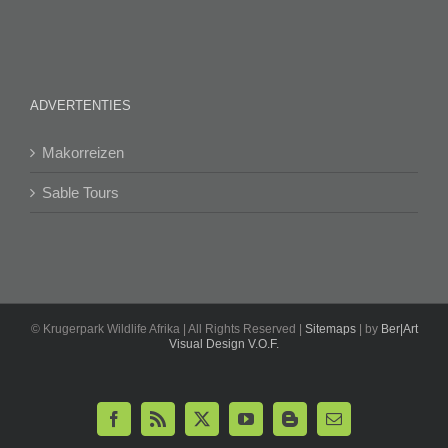
ADVERTENTIES
Makorreizen
Sable Tours
©
Krugerpark Wildlife Afrika | All Rights Reserved |
Sitemaps
| by
Ber|Art
Visual Design V.O.F.
Facebook
Rss
X
YouTube
Blogger
E-
mail