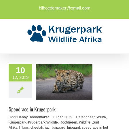
Ga
naar
hllhoedemaker@gmail.com
inhoud
10
12, 2019
Speedrace in Krugerpark
Door
Henny Hoedemaker
|
10 dec 2019
|
Categorieën:
Afrika
,
Krugerpark
,
Krugerpark Wildlife
,
Roofdieren
,
Wildlife
,
Zuid
Afrika
|
Tags:
cheetah
,
jachtluipaard
,
luipaard
,
speedrace in het