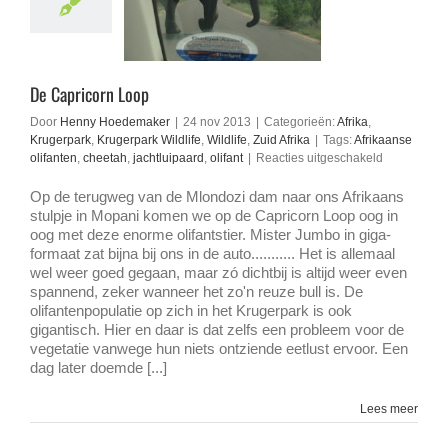
De Capricorn Loop
Door
Henny Hoedemaker
|
24 nov 2013
|
Categorieën:
Afrika
,
Krugerpark
,
Krugerpark Wildlife
,
Wildlife
,
Zuid Afrika
|
Tags:
Afrikaanse
voor
olifanten
,
cheetah
,
jachtluipaard
,
olifant
|
Reacties uitgeschakeld
De
Capricorn
Op de terugweg van de Mlondozi dam naar ons Afrikaans
Loop
stulpje in Mopani komen we op de Capricorn Loop oog in
oog met deze enorme olifantstier. Mister Jumbo in giga-
formaat zat bijna bij ons in de auto........... Het is allemaal
wel weer goed gegaan, maar zó dichtbij is altijd weer even
spannend, zeker wanneer het zo'n reuze bull is. De
olifantenpopulatie op zich in het Krugerpark is ook
gigantisch. Hier en daar is dat zelfs een probleem voor de
vegetatie vanwege hun niets ontziende eetlust ervoor. Een
dag later doemde [...]
Lees meer