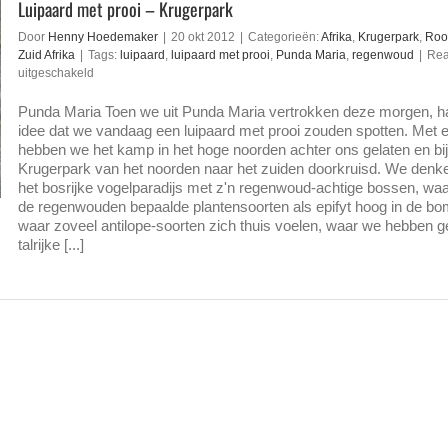
Luipaard met prooi – Krugerpark
Door
Henny Hoedemaker
|
20 okt 2012
|
Categorieën:
Afrika
,
Krugerpark
,
Roo
Zuid Afrika
|
Tags:
luipaard
,
luipaard met prooi
,
Punda Maria
,
regenwoud
|
Rea
voor
uitgeschakeld
Luipaard
met
Punda Maria Toen we uit Punda Maria vertrokken deze morgen, 
prooi
idee dat we vandaag een luipaard met prooi zouden spotten. Met
–
hebben we het kamp in het hoge noorden achter ons gelaten en bij
Krugerpark
Krugerpark van het noorden naar het zuiden doorkruisd. We denk
het bosrijke vogelparadijs met z'n regenwoud-achtige bossen, waar
de regenwouden bepaalde plantensoorten als epifyt hoog in de bo
waar zoveel antilope-soorten zich thuis voelen, waar we hebben 
talrijke [...]