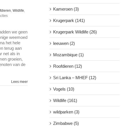
Kameroen (3)
fdieren
,
Wildlife
,
cties
Krugerpark (141)
hadden we geen
Krugerpark Wildlife (26)
 enige weemoed
na het hele
leeuwen (2)
en terug aan
 net als in
Mozambique (1)
men groeien,
genoten van de
Roofdieren (12)
Sri Lanka – MHEF (12)
Lees meer
Vogels (10)
Wildlife (161)
wildparken (3)
Zimbabwe (5)