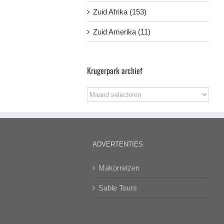
Zuid Afrika (153)
Zuid Amerika (11)
Krugerpark archief
Krugerpark
archief
ADVERTENTIES
Makorreizen
Sable Tours