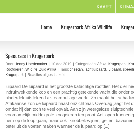
KAART
KLIMA
Home
Krugerpark Afrika Wildlife
Kruger
Speedrace in Krugerpark
Door
Henny Hoedemaker
|
10 dec 2019
|
Categorieën:
Afrika
,
Krugerpark
,
Kru
Roofdieren
,
Wildlife
,
Zuid Afrika
|
Tags:
cheetah
,
jachtluipaard
,
luipaard
,
speedr
voor
Krugerpark
|
Reacties uitgeschakeld
Speedrace
in
luipaard De luipaard is het grootste katachtige roofdier. Het dier he
Krugerpark
indrukwekkende kop en een prachtig getekende vacht die onder e
bladerdek uitstekend als camouflage werkt. Zo maakt het schadu
Afrikaanse zon de luipaard haast onzichtbaar. Overdag jaagt het d
omdat hij dan toch te veel opvalt. Aan zijn weergaloze sluiptechnie
voornamelijk middelgrote zoogdieren ten prooi. Antilopen kunnen g
hem op de loop gaan, maar ook knobbelzwijnen, geiten, bavianen
beter uit de voeten maken wanneer de luipaard op [...]