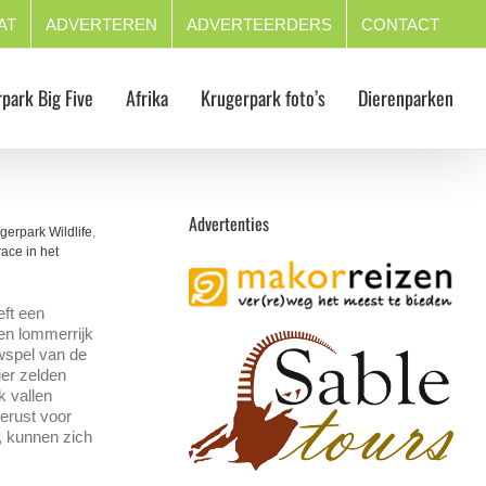
AT
ADVERTEREN
ADVERTEERDERS
CONTACT
park Big Five
Afrika
Krugerpark foto’s
Dierenparken
Advertenties
gerpark Wildlife
,
ace in het
eft een
en lommerrijk
wspel van de
ier zelden
k vallen
erust voor
, kunnen zich