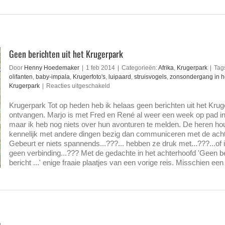
Geen berichten uit het Krugerpark
Door
Henny Hoedemaker
|
1 feb 2014
|
Categorieën:
Afrika
,
Krugerpark
|
Tag
olifanten
,
baby-impala
,
Krugerfoto's
,
luipaard
,
struisvogels
,
zonsondergang in h
voor
Krugerpark
|
Reacties uitgeschakeld
Geen
berichten
Krugerpark Tot op heden heb ik helaas geen berichten uit het Kru
uit
ontvangen. Marjo is met Fred en René al weer een week op pad in
het
maar ik heb nog niets over hun avonturen te melden. De heren ho
Krugerpark
kennelijk met andere dingen bezig dan communiceren met de ach
Gebeurt er niets spannends...???... hebben ze druk met...???...of
geen verbinding...??? Met de gedachte in het achterhoofd 'Geen be
bericht ...' enige fraaie plaatjes van een vorige reis. Misschien een w