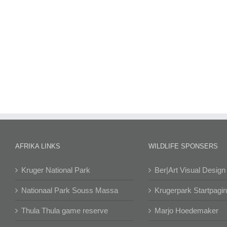
AFRIKA LINKS
WILDLIFE SPONSERS
Kruger National Park
Ber|Art Visual Design
Nationaal Park Souss Massa
Krugerpark Startpagi
Thula Thula game reserve
Marjo Hoedemaker