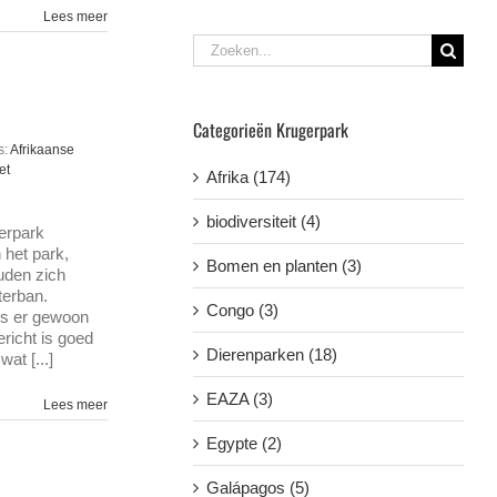
Lees meer
Zoeken
naar:
Categorieën Krugerpark
s:
Afrikaanse
et
Afrika (174)
biodiversiteit (4)
gerpark
 het park,
Bomen en planten (3)
uden zich
terban.
Congo (3)
 is er gewoon
richt is goed
Dierenparken (18)
at [...]
EAZA (3)
Lees meer
Egypte (2)
Galápagos (5)