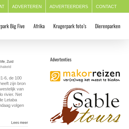
AT
ADVERTEREN
ADVERTEERDERS
CONTACT
park Big Five
Afrika
Krugerpark foto’s
Dierenparken
Advertenties
life
,
Zuid
voor
chakeld
de
Tsendze
H1-6, de 100
loop
eeft zijn bron
westelijk van
 rivier. Net
de Letaba
andaag volgen
Lees meer