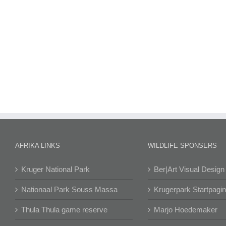
AFRIKA LINKS
WILDLIFE SPONSERS
Kruger National Park
Ber|Art Visual Design
Nationaal Park Souss Massa
Krugerpark Startpagi
Thula Thula game reserve
Marjo Hoedemaker