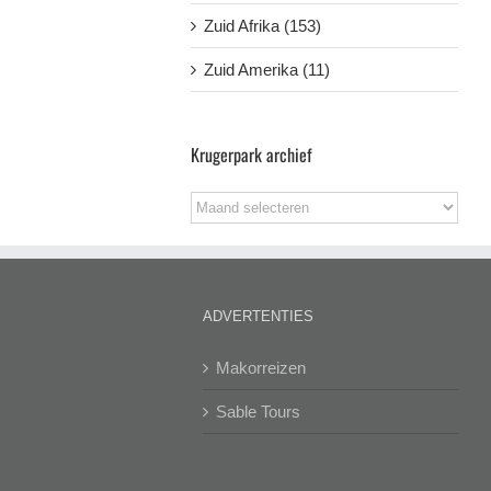
Zuid Afrika (153)
Zuid Amerika (11)
Krugerpark archief
Krugerpark
archief
ADVERTENTIES
Makorreizen
Sable Tours