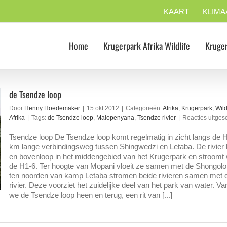
KAART
KLIMA
Home
Krugerpark Afrika Wildlife
Kruger
de Tsendze loop
Door
Henny Hoedemaker
|
15 okt 2012
|
Categorieën:
Afrika
,
Krugerpark
,
Wild
Afrika
|
Tags:
de Tsendze loop
,
Malopenyana
,
Tsendze rivier
|
Reacties uitges
Tsendze loop De Tsendze loop komt regelmatig in zicht langs de 
km lange verbindingsweg tussen Shingwedzi en Letaba. De rivier h
en bovenloop in het middengebied van het Krugerpark en stroomt 
de H1-6. Ter hoogte van Mopani vloeit ze samen met de Shongololo
ten noorden van kamp Letaba stromen beide rivieren samen met 
rivier. Deze voorziet het zuidelijke deel van het park van water. V
we de Tsendze loop heen en terug, een rit van [...]